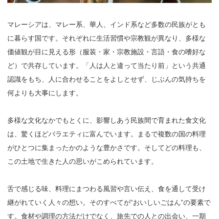
マレーシアは、マレー系、華人、インド系など多数の民族がとも
に暮らす国です。それぞれに生活習慣や宗教観が異なり、多様な
価値観が目に見える形（服装・家・宗教施設・言語・食の嗜好な
ど）で共存しています。「人は人と違って当たり前」という共通
認識をもち、人に合わせることをよしとせず、じぶんの気持ちを
何よりも大事にします。
多様な文化なかでもとくに、影響しあう民族間で育まれた食文化
は、驚くほどバラエティに富んでいます。まるで複数の国の料理
がひとつに集まったかのような豊かさです。そしてどの料理も、
この土地で生きた人の思いがこめられています。
舌で感じる味、料理にまつわる風習や言い伝え、食を通して受け
継がれていく人々の想い。そのすべてが“おいしいごはん”の要素で
す。食材や調理の方法だけでなく、旅先での人との出会い、一期