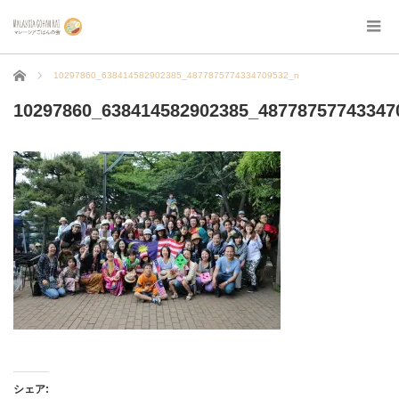
ホーム
10297860_638414582902385_4877875774334709532_n
10297860_638414582902385_48778757743347
シェア: