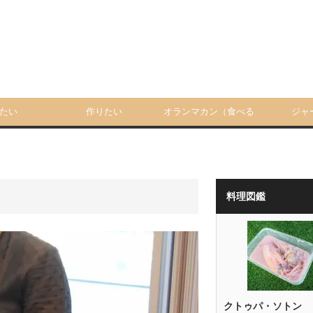
たい
作りたい
オランマカン（食べる
ジャ
人）
料理図鑑
クトゥパ・ソトン