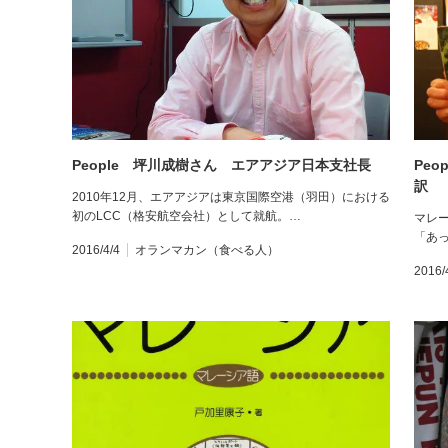
People 坪川成樹さん エアアジア日本支社長
Pe
訳
2010年12月、エアアジアは東京国際空港（羽田）における
初のLCC（格安航空会社）として就航。…
マレ
「あ
2016/4/4
オランマカン（食べる人）
2016/