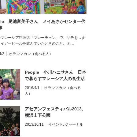
ople 尾池富美子さん メイあさかセンター代
事
のマレーシア料理店「マレーチャン」で、サテをつま
タイガービールを飲んでいたときのこと。オ…
4/2
オランマカン（食べる人）
People 小川ハニサさん 日本
で暮らすマレーシア人の食生活
2016/4/1
オランマカン（食べる
人）
アセアンフェスティバル2013、
横浜山下公園
2013/10/11
イベント
,
ジャーナル