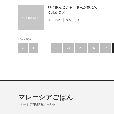
ロイさんとチャーさんが教えて
くれたこと
2011/3/20
ジャーナル
PAGE NAVI
«
1
…
23
24
25
26
27
マレーシアごはん
マレーシア料理情報ポータル