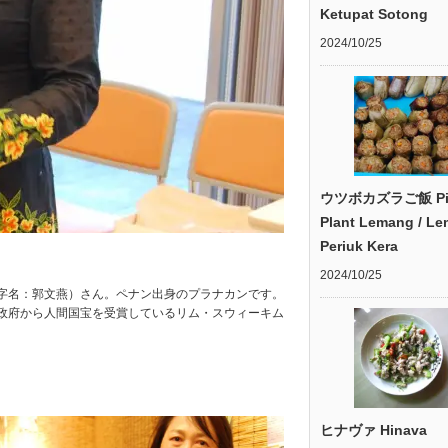
Ketupat Sotong
2024/10/25
ウツボカズラご飯 Pit
Plant Lemang / L
Periuk Kera
2024/10/25
字名：郭文燕）さん。ペナン出身のプラナカンです。
政府から人間国宝を受賞しているリム・スウィーキム
ヒナヴァ Hinava