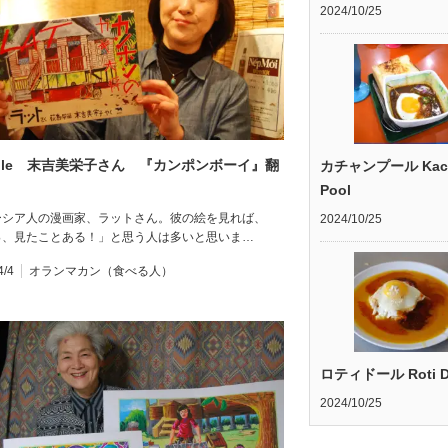
2024/10/25
ople 末吉美栄子さん 『カンポンボーイ』翻
カチャンプール Kac
Pool
ーシア人の漫画家、ラットさん。彼の絵を見れば、
2024/10/25
っ、見たことある！」と思う人は多いと思いま…
4/4
オランマカン（食べる人）
ロティドール Roti D
2024/10/25