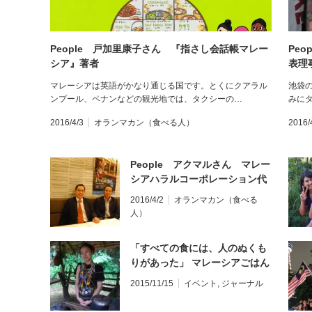
People 戸加里康子さん 『指さし会話帳マレー
Pe
シア』著者
表理
マレーシアは英語がかなり通じる国です。とくにクアラル
池袋
ンプール、ペナンなどの観光地では、タクシーの…
みに
2016/4/3
オランマカン（食べる人）
2016/
People アクマルさん マレー
シアハラルコーポレーション代
表
2016/4/2
オランマカン（食べる
人）
「すべての食には、人のぬくも
りがあった」 マレーシアごはん
ツアー in コタキナバル レポ
2015/11/15
イベント
,
ジャーナル
ート