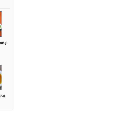
ang
oll