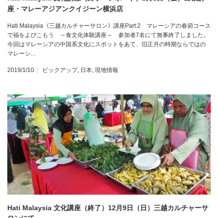
座・マレーアジアンクイジーン横浜店
Hati Malaysia《三越カルチャーサロン》講座Part.2 マレーシアの春節コース
で福をよびこもう ～食文化体験講座～ 参加者7名にて無事終了しました。
今回はマレーシアの中国系文化にスポットをあて、旧正月の時期ならではの
マレーシ…
2019/1/10
ピックアップ
,
日本
,
現地情報
Hati Malaysia 文化講座（終了）12月9日（日）三越カルチャーサ
ロンにて