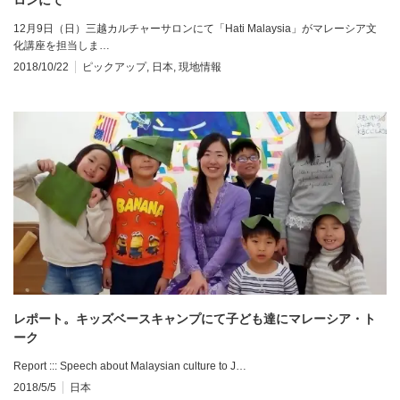
12月9日（日）三越カルチャーサロンにて「Hati Malaysia」がマレーシア文
化講座を担当しま…
2018/10/22
ピックアップ
,
日本
,
現地情報
レポート。キッズベースキャンプにて子ども達にマレーシア・ト
ーク
Report ::: Speech about Malaysian culture to J…
2018/5/5
日本