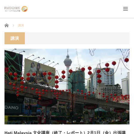
ホーム
講演
講演
Hati Malaysia 文化講座（終了・レポート）2月1日（金）出張講