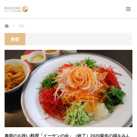
ホーム
春節
春節
春節のお祝い料理「イーサンの会」（終了）2020鼠年の福をみん