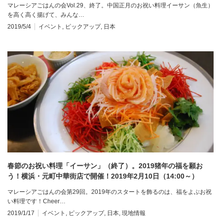
マレーシアごはんの会Vol.29、終了。中国正月のお祝い料理イーサン（魚生）
を高く高く揚げて、みんな…
2019/5/4
イベント
,
ピックアップ
,
日本
春節のお祝い料理「イーサン」（終了）。2019猪年の福を願お
う！横浜・元町中華街店で開催！2019年2月10日（14:00～）
マレーシアごはんの会第29回。2019年のスタートを飾るのは、福をよぶお祝
い料理です！Cheer…
2019/1/17
イベント
,
ピックアップ
,
日本
,
現地情報