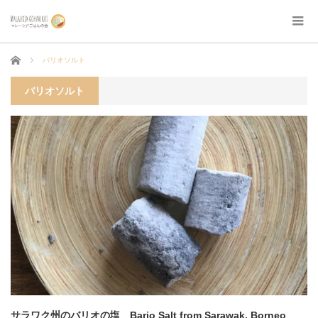
ホーム
バリオソルト
バリオソルト
サラワク州のバリオの塩 Bario Salt from Sarawak, Borneo