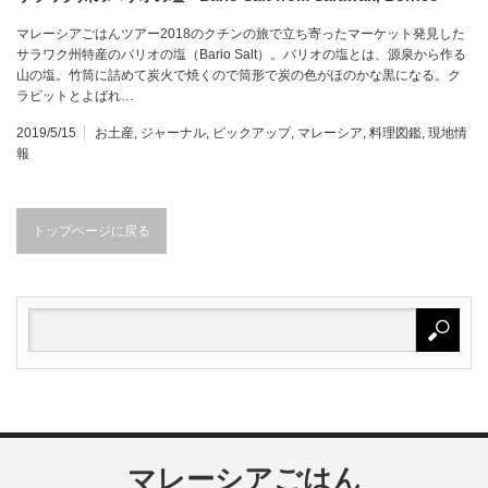
マレーシアごはんツアー2018のクチンの旅で立ち寄ったマーケット発見した
サラワク州特産のバリオの塩（Bario Salt）。バリオの塩とは、源泉から作る
山の塩。竹筒に詰めて炭火で焼くので筒形で炭の色がほのかな黒になる。ク
ラビットとよばれ…
2019/5/15
お土産
,
ジャーナル
,
ピックアップ
,
マレーシア
,
料理図鑑
,
現地情
報
トップページに戻る
マレーシアごはん