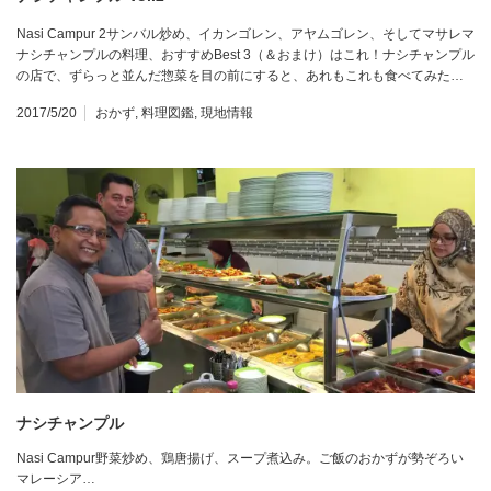
Nasi Campur 2サンバル炒め、イカンゴレン、アヤムゴレン、そしてマサレマ
ナシチャンプルの料理、おすすめBest 3（＆おまけ）はこれ！ナシチャンプル
の店で、ずらっと並んだ惣菜を目の前にすると、あれもこれも食べてみた…
2017/5/20
おかず
,
料理図鑑
,
現地情報
ナシチャンプル
Nasi Campur野菜炒め、鶏唐揚げ、スープ煮込み。ご飯のおかずが勢ぞろい
マレーシア…