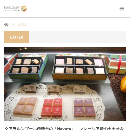
ホーム
LOT10
LOT10
クアラルンプール伊勢丹の「Nayuta」。マレーシア産のカカオを