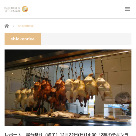
ホーム
chickenrice
chickenrice
レポート。屋台祭り（終了）12月22日(日)14:30「2種のチキンラ