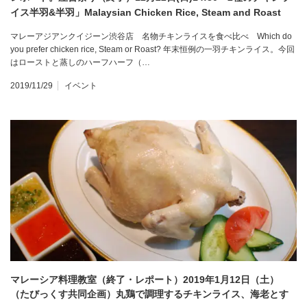
イス半羽&半羽」Malaysian Chicken Rice, Steam and Roast
マレーアジアンクイジーン渋谷店 名物チキンライスを食べ比べ Which do
you prefer chicken rice, Steam or Roast? 年末恒例の一羽チキンライス。今回
はローストと蒸しのハーフハーフ（…
2019/11/29
イベント
マレーシア料理教室（終了・レポート）2019年1月12日（土）
（たびっくす共同企画）丸鶏で調理するチキンライス、海老とす