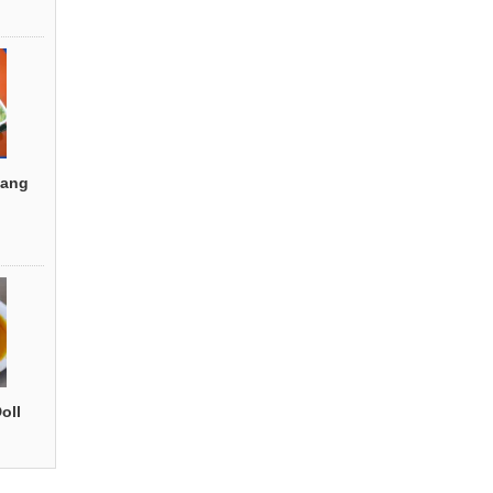
ang
oll