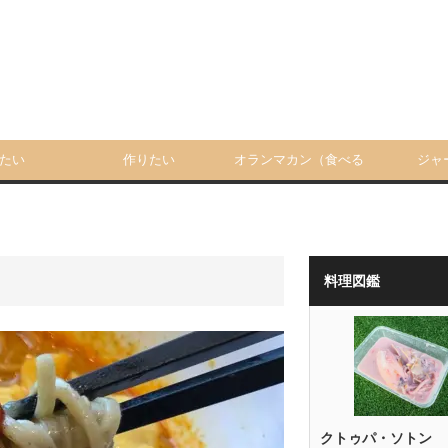
たい
作りたい
オランマカン（食べる
ジャ
人）
料理図鑑
クトゥパ・ソトン