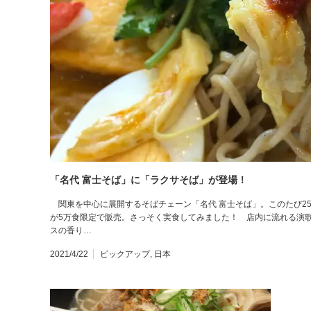
「名代 富士そば」に「ラクサそば」が登場！
関東を中心に展開するそばチェーン「名代 富士そば」。このたび25
が5万食限定で販売。さっそく実食してみました！ 店内に流れる演歌
スの香り…
2021/4/22
ピックアップ
,
日本