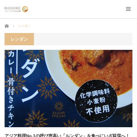
ホーム
レンダン
レンダン
アジア料理No.1の呼び声高い「ルンダン」を食べにいざ荻窪へ！