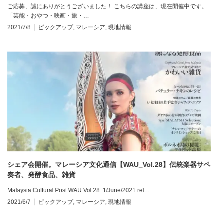
ご応募、誠にありがとうございました！ こちらの講座は、現在開催中です。
「芸能・おやつ・映画・旅・…
2021/7/8
ピックアップ
,
マレーシア
,
現地情報
シェア会開催。マレーシア文化通信【WAU_Vol.28】伝統楽器サペ
奏者、発酵食品、雑貨
Malaysia Cultural Post WAU Vol.28 1/June/2021 rel…
2021/6/7
ピックアップ
,
マレーシア
,
現地情報