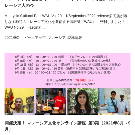
レーシア人の今
Malaysia Cultural Post WAU Vol.29 1/September/2021 release多民族が織
りなす独特のマレーシア文化を発信する情報誌『WAU』、発刊しました！
WAU No.29 Fascinat…
2021/9/2
ピックアップ
,
マレーシア
,
現地情報
開催決定！ マレーシア文化オンライン講座_第3期（2021年8月～9
月）