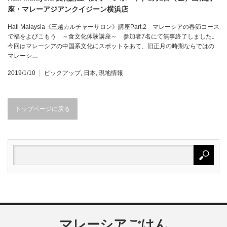
座・マレーアジアンクイジーン横浜店
Hati Malaysia《三越カルチャーサロン》講座Part.2 マレーシアの春節コース
で福をよびこもう ～食文化体験講座～ 参加者7名にて無事終了しました。
今回はマレーシアの中国系文化にスポットをあて、旧正月の時期ならではの
マレーシ…
2019/1/10
ピックアップ
,
日本
,
現地情報
トップページに戻る
マレーシアごはん