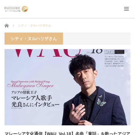
ホーム
シティ・ヌルハリザさん
シティ・ヌルハリザさん
マレーシア文化通信【WAU_Vol.18】名曲「童話」を歌ったアジア