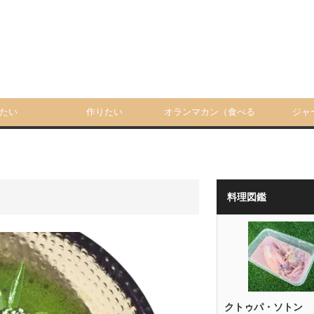
たい
作りたい
オランマカン（食べる
ジャ
人）
料理図鑑
クトゥパ・ソトン