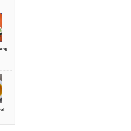
ang
oll