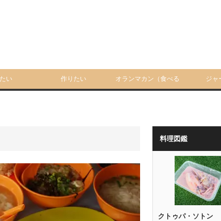
たい
作りたい
オランマカン（食べる
ジャ
人）
料理図鑑
クトゥパ・ソトン