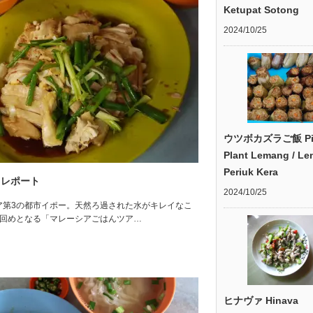
Ketupat Sotong
2024/10/25
ウツボカズラご飯 Pit
Plant Lemang / L
Periuk Kera
 レポート
2024/10/25
たマレーシア第3の都市イポー。天然ろ過された水がキレイなこ
、5回めとなる「マレーシアごはんツア…
ヒナヴァ Hinava