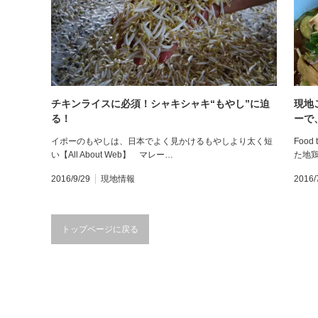
チキンライスに必須！シャキシャキ“もやし”に迫
現地
る！
ーで
レーシ
イポーのもやしは、日本でよく見かけるもやしより太く短
Foo
い【All About Web】 マレー…
た地
2016/9/29
現地情報
2016/
トップページに戻る