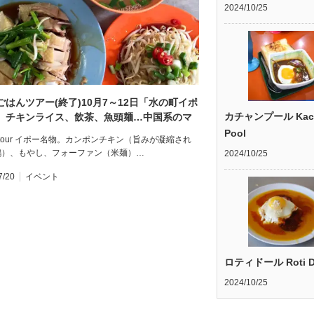
2024/10/25
ごはんツアー(終了)10月7～12日「水の町イポ
カチャンプール Kac
、チキンライス、飲茶、魚頭麺…中国系のマ
ア料理を味わいます」Food tour in Ipoh
Pool
d tour イポー名物。カンポンチキン（旨みが凝縮され
鶏）、もやし、フォーファン（米麺）…
2024/10/25
7/20
イベント
ロティドール Roti D
2024/10/25