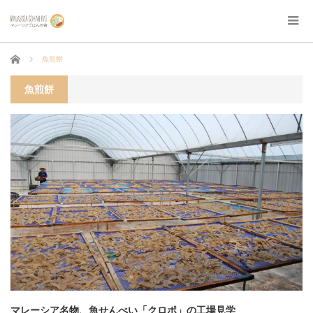
ホーム
魚煎餅
魚煎餅
マレーシア名物、魚せんべい「クロポ」の工場見学