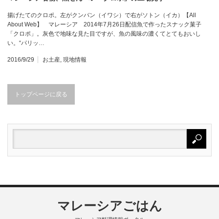
揚げたてのクロポ。左がクンバン（イワシ）で右がソトン（イカ）【All
About Web】 マレーシア 2014年7月26日配信魚で作ったスナック菓子
「クロポ」。灰色で地味な見た目ですが、魚の風味の濃くてとてもおいし
い。“パリッ…
2016/9/29
お土産
,
現地情報
トップページに戻る
マレーシアごはん