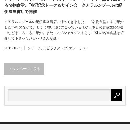
る名物食堂』刊行記念トーク＆サイン会 クアラルンプールの紀
伊國屋書店で開催
クアラルンプールの紀伊國屋書店に行ってきました！ 『名物食堂』本で紹介
した52軒のなかで、とくに思い出にのこっている店や日本との食堂文化の違
いなどをいろいろご紹介。また、スペシャルゲストとしてKLの名物食堂を紹
介して下さったジョハリさんが登…
2019/10/21
ジャーナル
,
ピックアップ
,
マレーシア
トップページに戻る