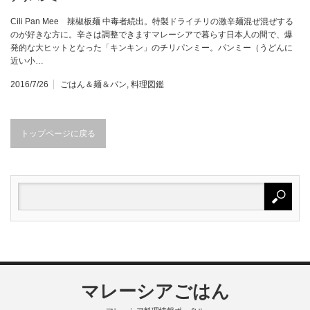
Cili Pan Mee 辣椒板麺 中毒者続出。特製ドライチリの激辛麺混ぜ混ぜする
のが好きな方に。辛さは調整できますマレーシアで暮らす日本人の間で、爆
発的な大ヒットとなった「キンキン」のチリパンミー。パンミー（うどんに
近い小…
2016/7/26
ごはん＆麺＆パン
,
料理図鑑
トップページに戻る
マレーシアごはん