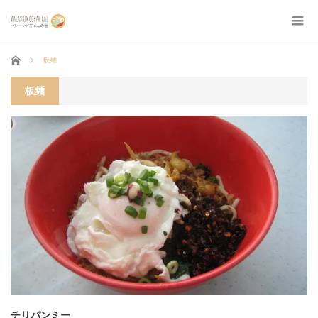
ホーム
板麺
板麺
チリパンミー