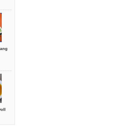
ang
oll