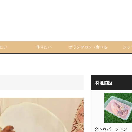
たい
作りたい
オランマカン（食べる
ジャ
人）
料理図鑑
クトゥパ・ソトン