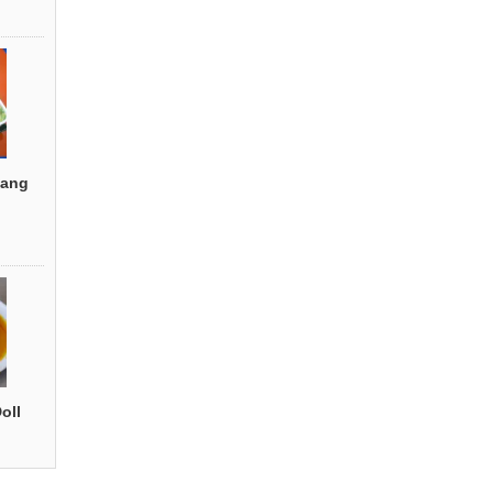
ang
oll