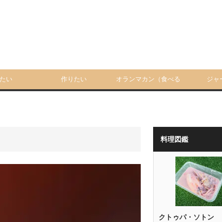
たい
作りたい
オランマカン（食べる
ジャ
人）
料理図鑑
クトゥパ・ソトン