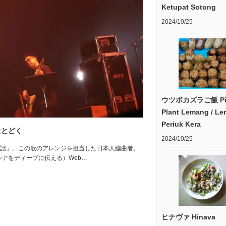
Ketupat Sotong
2024/10/25
ウツボカズラご飯 Pit
Plant Lemang / L
Periuk Kera
にとどく
2024/10/25
の「童話」。この歌のアレンジを担当した日本人編曲者、
レーシアをディープに伝える）Web…
ヒナヴァ Hinava