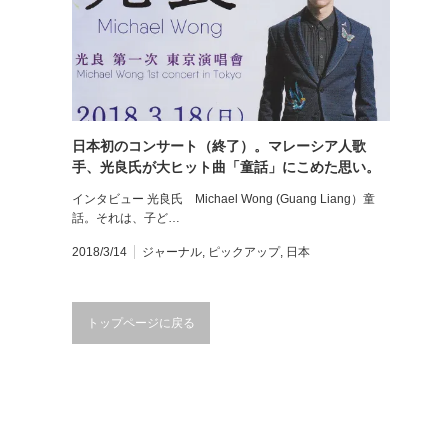
日本初のコンサート（終了）。マレーシア人歌
手、光良氏が大ヒット曲「童話」にこめた思い。
JAPAN First Concert 18th.March.2018
インタビュー 光良氏 Michael Wong (Guang Liang）童
話。それは、子ど…
2018/3/14
ジャーナル
,
ピックアップ
,
日本
トップページに戻る