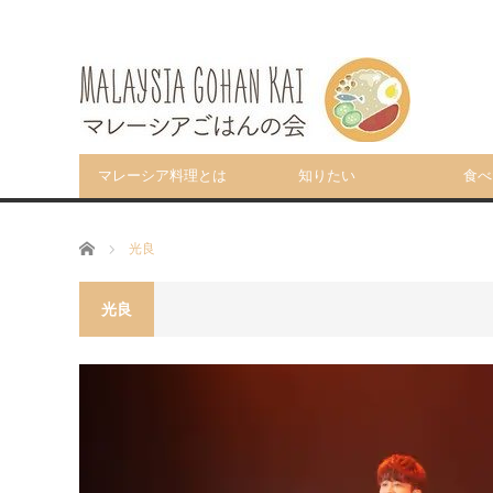
マレーシア料理とは
知りたい
食べ
ホーム
光良
光良