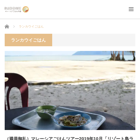
ホーム
ランカウイごはん
ランカウイごはん
（満員御礼）マレーシアごはんツアー2019年10月「リゾート島ラ