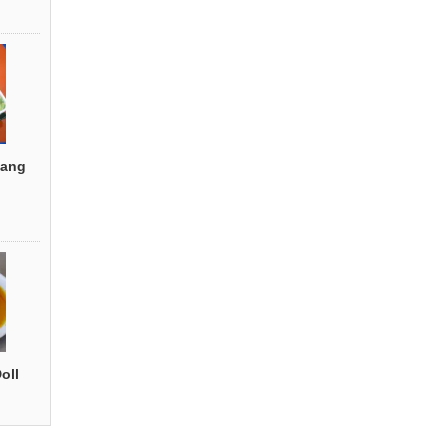
ang
oll