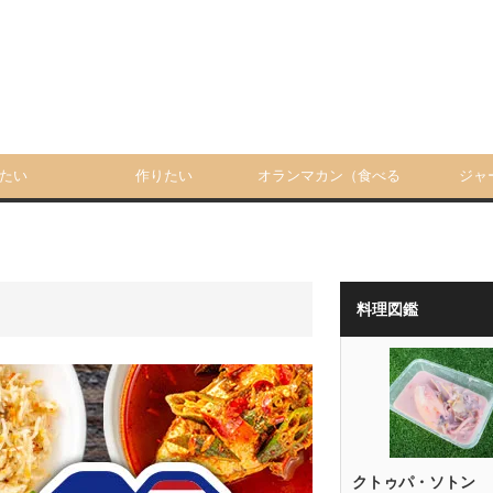
たい
作りたい
オランマカン（食べる
ジャ
人）
料理図鑑
クトゥパ・ソトン