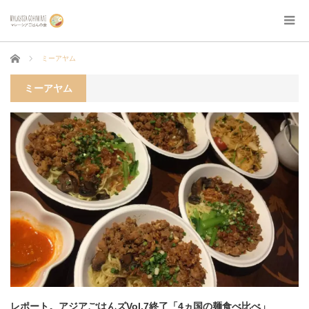
ホーム
ミーアヤム
ミーアヤム
レポート。アジアごはんズVol.7終了「4ヵ国の麺食べ比べ」