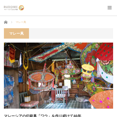
ホーム
マレー凧
マレー凧
マレーシアの伝統凧「ワウ」を作り続けて46年