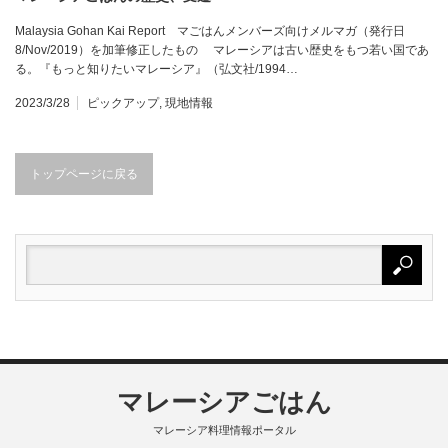
Malaysia Gohan Kai Report マごはんメンバーズ向けメルマガ（発行日
8/Nov/2019）を加筆修正したもの マレーシアは古い歴史をもつ若い国であ
る。『もっと知りたいマレーシア』（弘文社/1994…
2023/3/28
ピックアップ
,
現地情報
トップページに戻る
マレーシアごはん
マレーシア料理情報ポータル