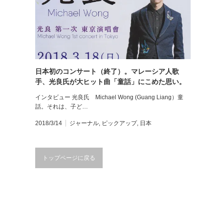
日本初のコンサート（終了）。マレーシア人歌
手、光良氏が大ヒット曲「童話」にこめた思い。
JAPAN First Concert 18th.March.2018
インタビュー 光良氏 Michael Wong (Guang Liang）童
話。それは、子ど…
2018/3/14
ジャーナル
,
ピックアップ
,
日本
トップページに戻る