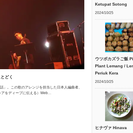
Ketupat Sotong
2024/10/25
ウツボカズラご飯 Pit
Plant Lemang / L
Periuk Kera
にとどく
2024/10/25
の「童話」。この歌のアレンジを担当した日本人編曲者、
レーシアをディープに伝える）Web…
ヒナヴァ Hinava