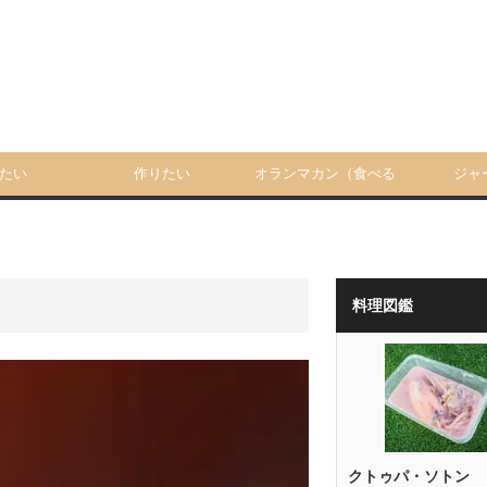
たい
作りたい
オランマカン（食べる
ジャ
人）
料理図鑑
クトゥパ・ソトン