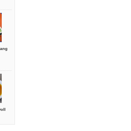
ang
oll