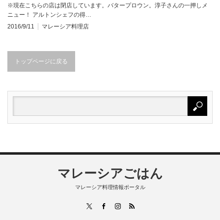
※現在こちらの店は閉店しています。バタープロウン。淳子さんの一押しメ
ニュー！ アルトンシェフの得…
2016/9/11
マレーシア料理店
トップページに戻る
マレーシアごはん
マレーシア料理情報ポータル
RSS
X
Facebook
Instagram