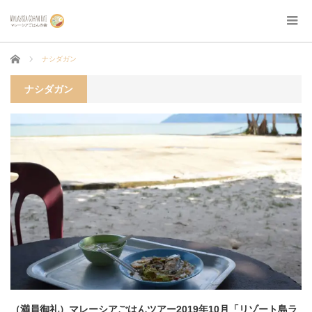
ホーム
ナシダガン
ナシダガン
（満員御礼）マレーシアごはんツアー2019年10月「リゾート島ラ