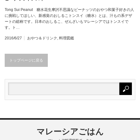
Tong Sui Peanut 糖水花生摩訶不思議なピーナッツのおやつ和菓子好きの人
に挑戦してほしい、新感覚のおしるこトンスイ（糖水）とは、汁もの系デザ
ートの総称です。日本のおしるこ、ぜんざいもマレーシアではトンスイで
す。ト…
2016/6/27
おやつ＆ドリンク
,
料理図鑑
トップページに戻る
マレーシアごはん