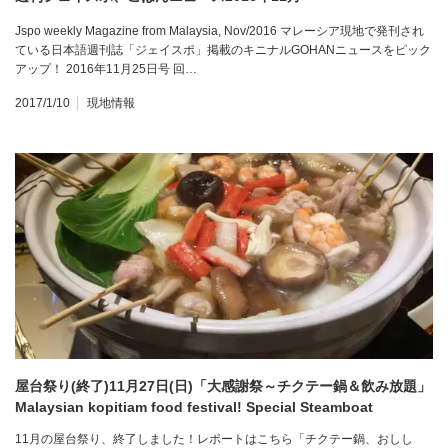
Jspo weekly Magazine from Malaysia, Nov/2016 マレーシア現地で発刊され
ている日本語週刊誌「ジェイスポ」掲載のキニナルGOHANニュースをピック
アップ！ 2016年11月25日号 回…
2017/1/10
現地情報
屋台祭り(終了)11月27日(日)「大感謝祭～チクテー鍋＆飲み放題」
Malaysian kopitiam food festival! Special Steamboat
Chikutteh Stock!!
11月の屋台祭り、終了しました！レポートはこちら「チクテー鍋、おしし