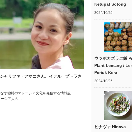
Ketupat Sotong
2024/10/25
ウツボカズラご飯 Pit
Plant Lemang / L
Periuk Kera
シャリファ · アマニさん、イデル · プトラさ
2024/10/25
ease 多民族が織りなす独特のマレーシア文化を発信する情報誌
レーシア人の…
ヒナヴァ Hinava