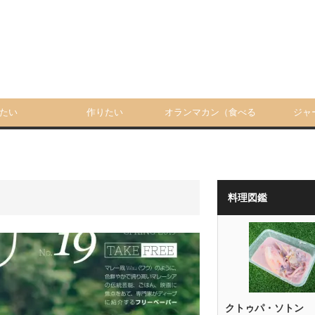
たい
作りたい
オランマカン（食べる
ジャ
人）
料理図鑑
クトゥパ・ソトン