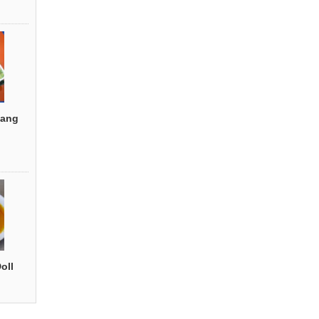
ang
oll