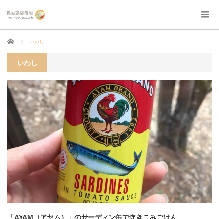
ホーム
いわし
いわし
「AYAM（アヤム）」のサーディン缶で炊きこみごはん