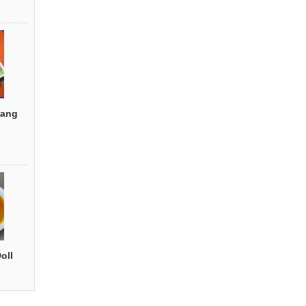
ang
oll