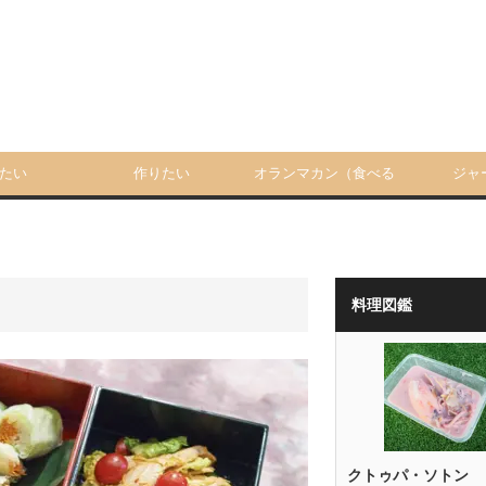
たい
作りたい
オランマカン（食べる
ジャ
人）
料理図鑑
クトゥパ・ソトン