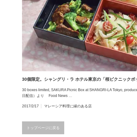
30個限定。シャングリ・ラ ホテル東京の「桜ピクニックボ
30 boxes limited, SAKURA Picnic Box at SHANGRI-LA Tokyo, 
日配信）より Food News …
2017/2/17
マレーシア料理に縁のある店
トップページに戻る