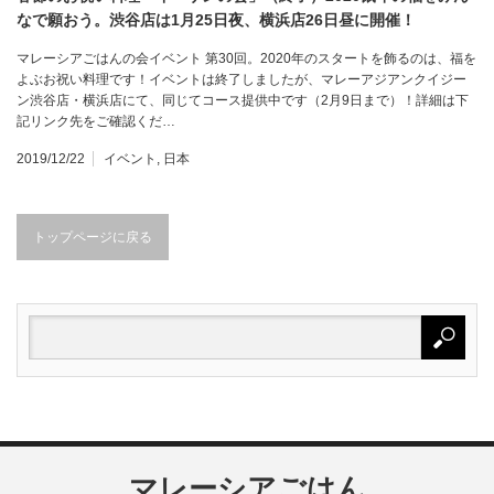
なで願おう。渋谷店は1月25日夜、横浜店26日昼に開催！
マレーシアごはんの会イベント 第30回。2020年のスタートを飾るのは、福を
よぶお祝い料理です！イベントは終了しましたが、マレーアジアンクイジー
ン渋谷店・横浜店にて、同じてコース提供中です（2月9日まで）！詳細は下
記リンク先をご確認くだ…
2019/12/22
イベント
,
日本
トップページに戻る
マレーシアごはん