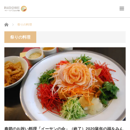
ホーム
祭りの料理
祭りの料理
春節のお祝い料理「イーサンの会」（終了）2020鼠年の福をみん