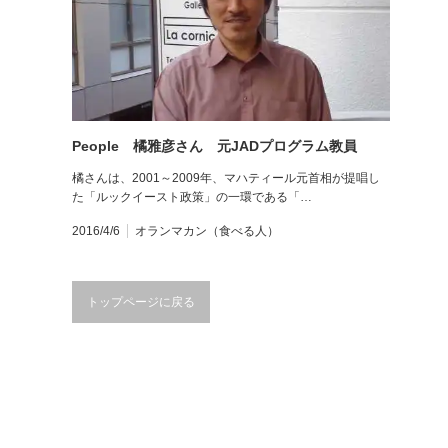
People 橘雅彦さん 元JADプログラム教員
橘さんは、2001～2009年、マハティール元首相が提唱し
た「ルックイースト政策」の一環である「…
2016/4/6
オランマカン（食べる人）
トップページに戻る