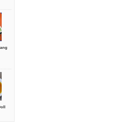
ang
oll