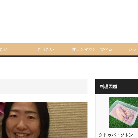
たい
作りたい
オランマカン（食べる
ジャ
人）
料理図鑑
クトゥパ・ソトン