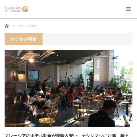
ホーム
ホテルの朝食
ホテルの朝食
マレーシアのホテル朝食が美味＆安い。ナシレマッにお粥、麺ま