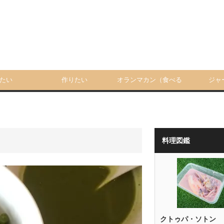
たい
作りたい
オランマカン（食べる
ジャ
人）
料理図鑑
クトゥパ・ソトン