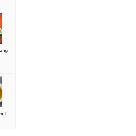
ang
oll