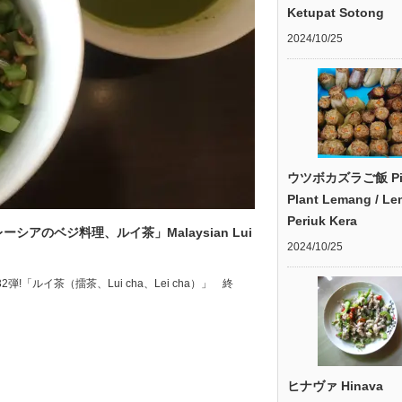
Ketupat Sotong
2024/10/25
ウツボカズラご飯 Pit
Plant Lemang / L
Periuk Kera
シアのベジ料理、ルイ茶」Malaysian Lui
2024/10/25
2弾!「ルイ茶（擂茶、Lui cha、Lei cha）」 終
ヒナヴァ Hinava