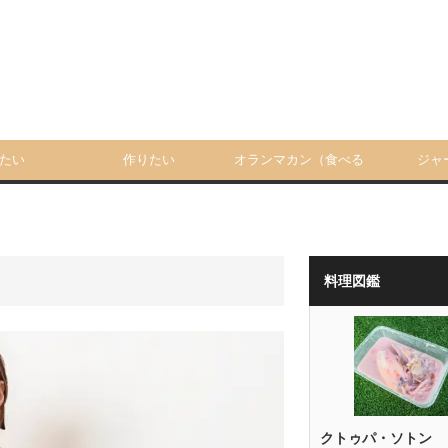
たい
作りたい
オランマカン（食べる
ジャ
人）
料理図鑑
クトゥパ・ソトン