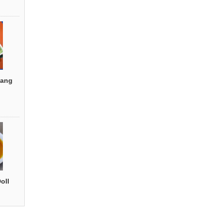
ang
oll