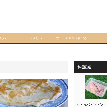
たい
作りたい
オランマカン（食べる
ジャ
人）
料理図鑑
クトゥパ・ソトン