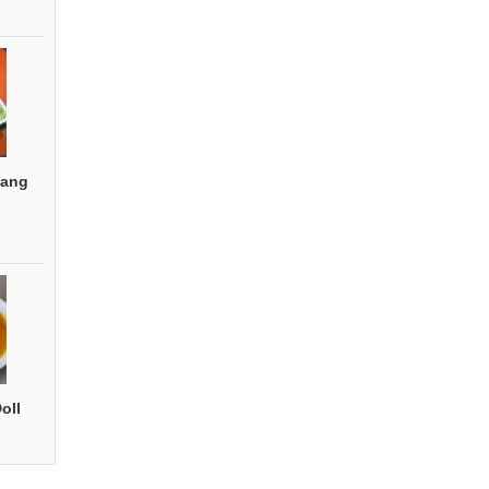
ang
oll