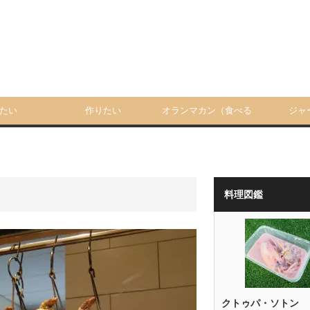
たい
作りたい
オランマカン（食べる
ジャ
人）
料理図鑑
クトゥパ・ソトン