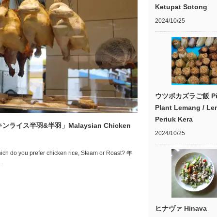
Ketupat Sotong
2024/10/25
ウツボカズラご飯 Pit
Plant Lemang / L
Periuk Kera
ライス半羽&半羽」Malaysian Chicken
2024/10/25
fer chicken rice, Steam or Roast? 年
…
ヒナヴァ Hinava