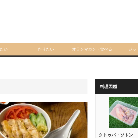
たい
作りたい
オランマカン（食べる
ジャ
人）
料理図鑑
クトゥパ・ソトン