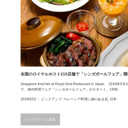
全国のロイヤルホスト215店舗で「シンガポールフェア」開
Singapore food fair at Royal Host Restaurant in Ja
で、海外料理フェア『シンガポールフェア』がスタート。1998…
2018/5/22
ピックアップ
,
マレーシア料理に縁のある店
,
日本
トップページに戻る