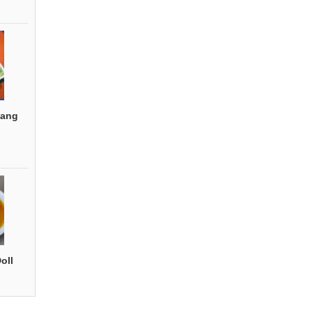
ang
oll