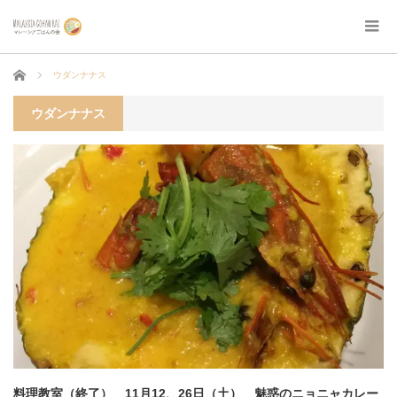
ホーム
ウダンナナス
ウダンナナス
料理教室（終了） 11月12、26日（土） 魅惑のニョニャカレー