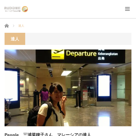
ホーム
達人
達人
People 三浦菜穂子さん マレーシアの達人