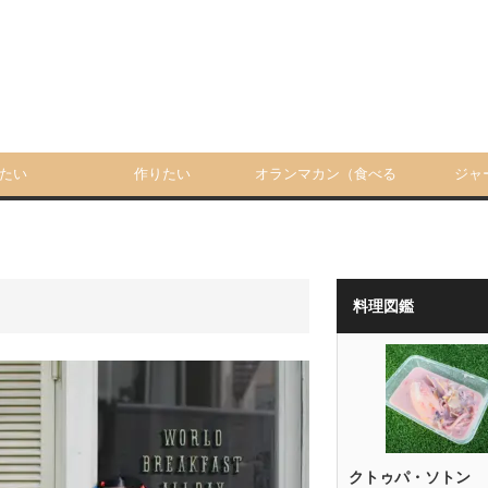
たい
作りたい
オランマカン（食べる
ジャ
人）
料理図鑑
クトゥパ・ソトン