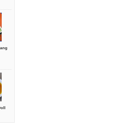
ang
oll