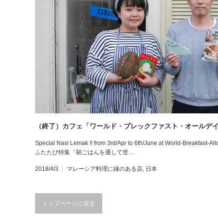
（終了）カフェ「ワールド・ブレックファスト・オールデ
Special Nasi Lemak !! from 3rd/Apr to 6th/June at World-B
ふたたび特集「朝ごはんを通して世…
2018/4/3
マレーシア料理に縁のある店
,
日本
トップページに戻る