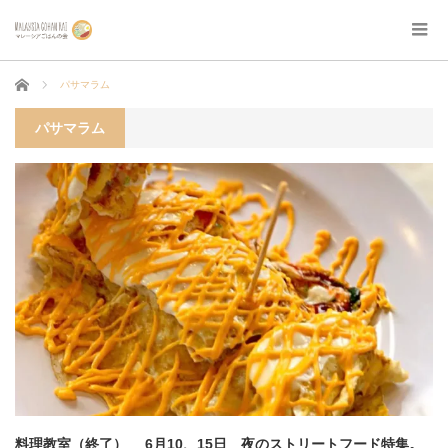
ホーム
パサマラム
パサマラム
料理教室（終了） 6月10、15日 夜のストリートフード特集。