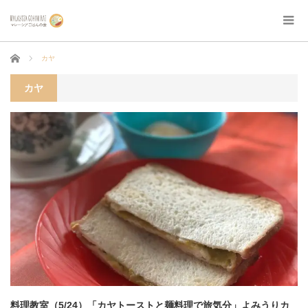
ホーム
カヤ
カヤ
料理教室（5/24）「カヤトーストと麺料理で旅気分」よみうりカ