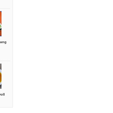
ang
oll