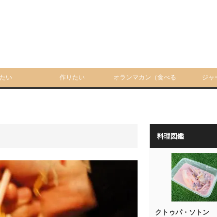
たい
作りたい
オランマカン（食べる
ジャ
人）
料理図鑑
クトゥパ・ソトン