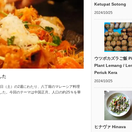
Ketupat Sotong
2024/10/25
ウツボカズラご飯 Pit
Plant Lemang / L
Periuk Kera
した
2024/10/25
1日（土）の2週にわたり、八丁堀のマレーシア料理
した。今回のテーマは中国正月。人口の約25％を華
ヒナヴァ Hinava