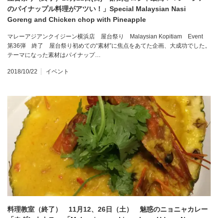
のパイナップル料理がアツい！」Special Malaysian Nasi
Goreng and Chicken chop with Pineapple
マレーアジアンクイジーン横浜店 屋台祭り Malaysian Kopitiam Event
第36弾 終了 屋台祭り初めての“素材”に焦点をあてた企画、大成功でした。
テーマになった素材はパイナップ…
2018/10/22
イベント
料理教室（終了） 11月12、26日（土） 魅惑のニョニャカレー