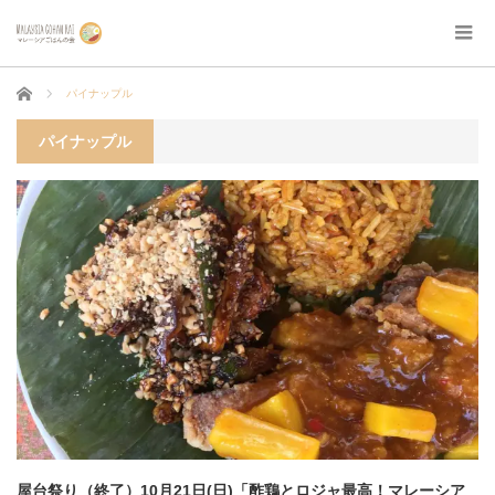
ホーム
パイナップル
パイナップル
屋台祭り（終了）10月21日(日)「酢鶏とロジャ最高！マレーシア