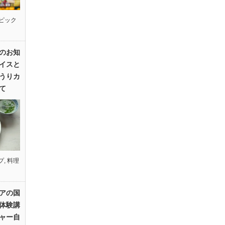
ピック
のお知
イスと
うりカ
て
プ
,
料理
アの国
体験講
ャー自