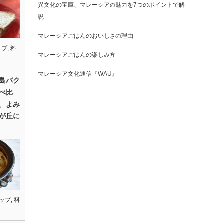
異文化の宝庫、マレーシアの魅力を7つのポイントで解
説
マレーシアごはんのおいしさの理由
ップ
,
料
マレーシアごはんの楽しみ方
マレーシア文化通信『WAU』
島バク
べ比
。よみ
が丘に
ップ
,
料