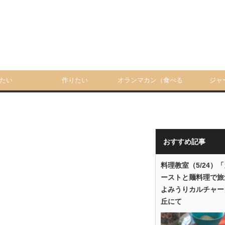
たい
作りたい
オランマカン（食べる
ジャ
人）
おすすめ記事
料理教室（5/24）
ーストと麺料理で旅
よみうりカルチャー
丘にて