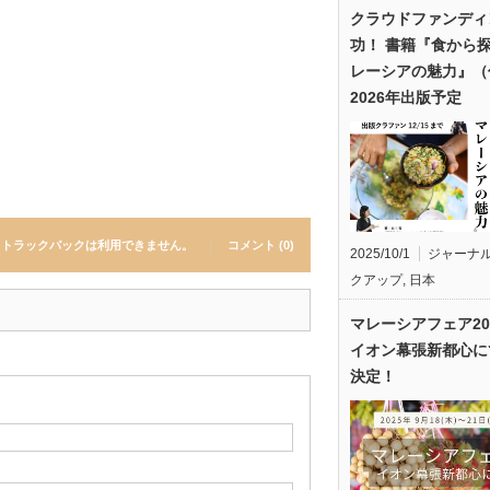
クラウドファンディ
功！ 書籍『食から
レーシアの魅力』（
2026年出版予定
トラックバックは利用できません。
コメント (0)
2025/10/1
ジャーナ
クアップ
,
日本
マレーシアフェア20
イオン幕張新都心に
決定！