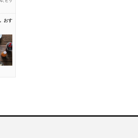
ル
,
ピッ
。おす