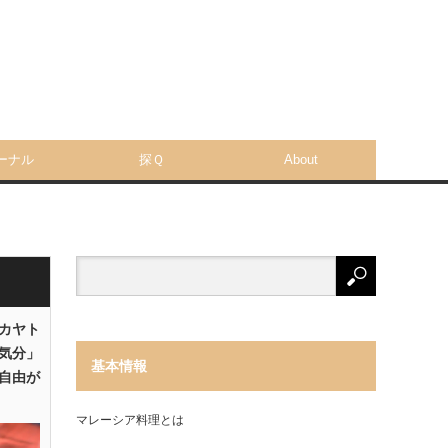
ーナル
探Ｑ
About
「カヤト
気分」
基本情報
自由が
マレーシア料理とは