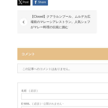
Post
Share
【Closed】クアラルンプール、ムルデカ広
場前のマレーシアレストラン。人気シェフ
がマレー料理の伝統に挑む
コメント
この記事へのコメントはありません。
名前
( 必須 )
E-MAIL
( 必須 ) - 公開されません -