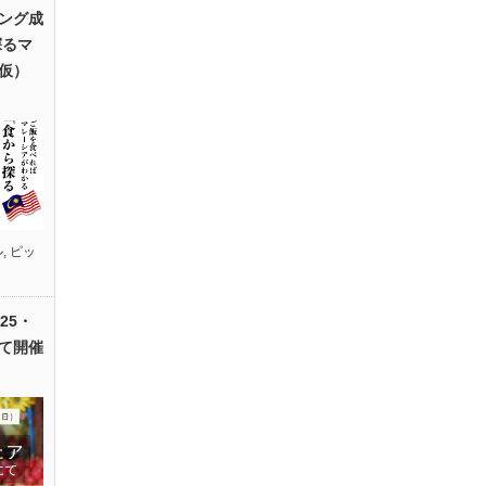
ング成
探るマ
仮）
ル
,
ピッ
25・
て開催