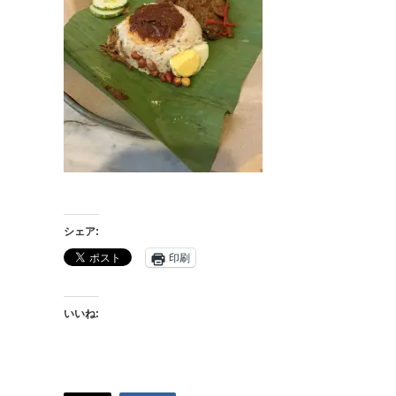
シェア:
印刷
いいね: